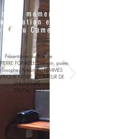
écieux moment de
nversation et de
ésie au Cameroun
Présentation du livre de
PIERRE FONKEU: Écrivain, poète,
hilosophe. Auteur de: FEMMES
AFRIQUE NOIRE, COULEUR DE
L’HUMANITÉ.
20/04/2021