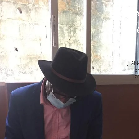
Pr
co
po
JEAN-
p
D’