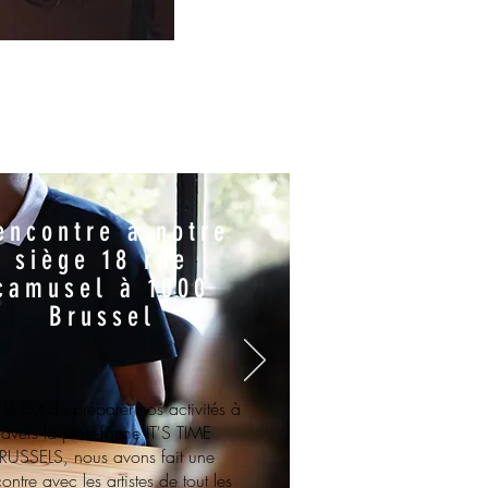
encontre à notre
siège 18 rue
camusel à 1000
Brussel
le but de préparer nos activités à
ravers la plate-forme IT'S TIME
RUSSELS, nous avons fait une
ontre avec les artistes de tout les