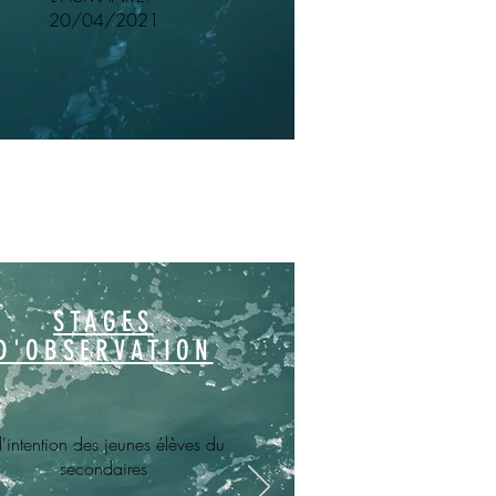
20/04/2021
STAGES
D'OBSERVATION
l'intention des jeunes élèves du
secondaires