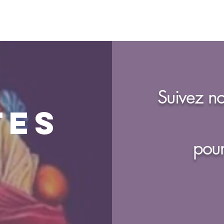
Soutenez-nous
Evènements
Stage d'observation
More
Suivez no
tes
pour