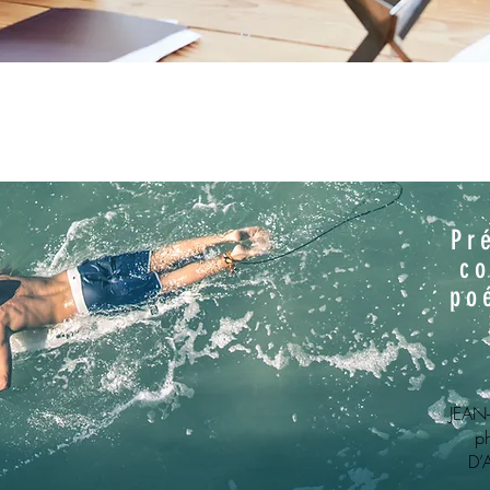
Pr
co
po
JEAN-
p
D’