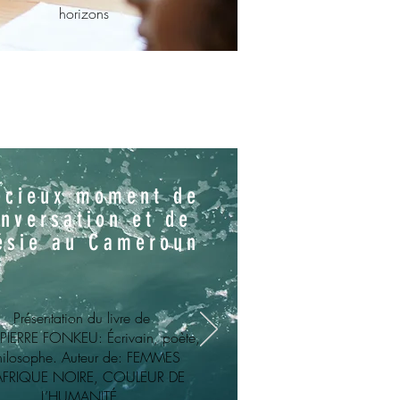
horizons
écieux moment de
nversation et de
ésie au Cameroun
Présentation du livre de
PIERRE FONKEU: Écrivain, poète,
hilosophe. Auteur de: FEMMES
AFRIQUE NOIRE, COULEUR DE
L’HUMANITÉ.