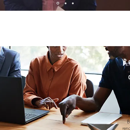
R
Dans 
t
B
renc