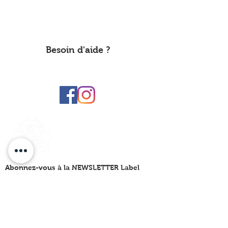
A propos de nous
Label Hope
Informations sur
It's Time Brussels
Politique de confidentialité
Besoin d'aide ?
Faire un don
Nous contacter
labelhope@yahoo.com
Label Hope
Abonnez-vous à la NEWSLETTER Label
Hope
En saisissant votre adresse e-mail ci-dessous, vous acceptez de
recevoir notre newsletter qui présente nos dernières
informations, nos évènements et nos initiatives. Vous trouverez
plus d'informations à ce sujet dans notre
Politique de confidentialité.