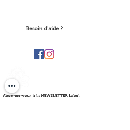
A propos de nous
Label Hope
Informations sur
It's Time Brussels
Politique de confidentialité
Besoin d'aide ?
Faire un don
Nous contacter
labelhope@yahoo.com
Label Hope
Abonnez-vous à la NEWSLETTER Label
Hope
En saisissant votre adresse e-mail ci-dessous, vous acceptez de
recevoir notre newsletter qui présente nos dernières
informations, nos évènements et nos initiatives. Vous trouverez
plus d'informations à ce sujet dans notre
Politique de confidentialité.